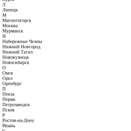
Л
Липецк
М
Магнитогорск
Москва
Мурманск
Н
Набережные Челны
Нижний Новгород
Нижний Тагил
Новокузнецк
Новосибирск
О
Омск
Орел
Оренбург
П
Пенза
Пермь
Петрозаводск
Псков
Р
Ростов-на-Дону
Рязань
С