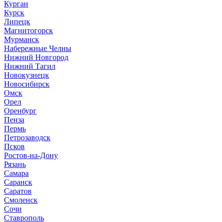
Курган
Курск
Липецк
Магнитогорск
Мурманск
Набережные Челны
Нижний Новгород
Нижний Тагил
Новокузнецк
Новосибирск
Омск
Орел
Оренбург
Пенза
Пермь
Петрозаводск
Псков
Ростов-на-Дону
Рязань
Самара
Саранск
Саратов
Смоленск
Сочи
Ставрополь