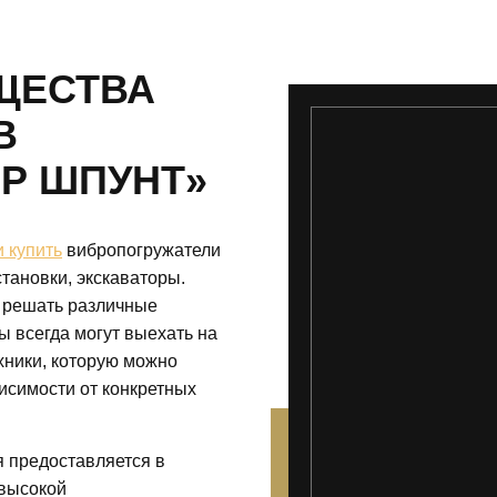
ЩЕСТВА
В
Р ШПУНТ»
и купить
вибропогружатели
тановки, экскаваторы.
 решать различные
 всегда могут выехать на
хники, которую можно
висимости от конкретных
я предоставляется в
 высокой