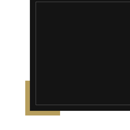
");">