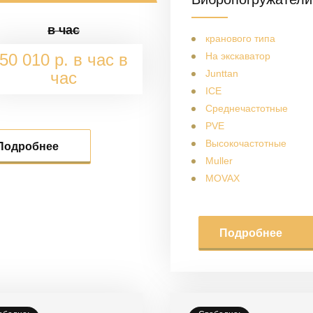
в час
кранового типа
50 010 р. в час в
На экскаватор
Junttan
час
ICE
Среднечастотные
PVE
Высокочастотные
Подробнее
Muller
MOVAX
Подробнее